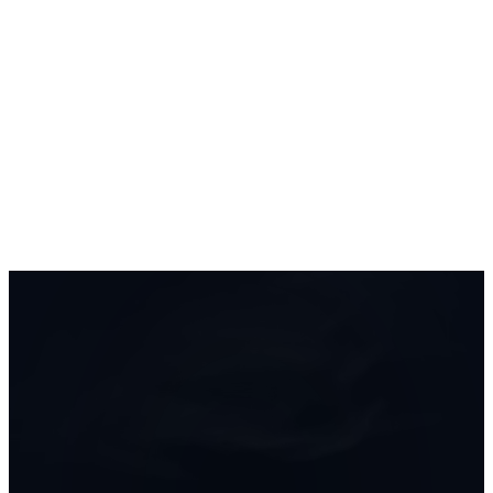
Start
Oferta
Portfolio
Baza wiedzy
FAQ
Kontakt
Bezpłatna wycena