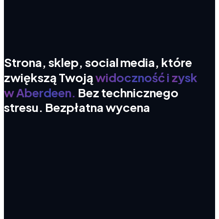
Strona,
sklep,
social
media,
które
zwiększą
Twoją
widoczność
i
zysk
w Aberdeen.
Bez
technicznego
stresu.
Bezpłatna
wycena