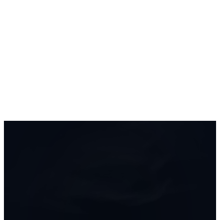
Start
Oferta
Portfolio
Baza wiedzy
FAQ
Kontakt
Bezpłatna wycena