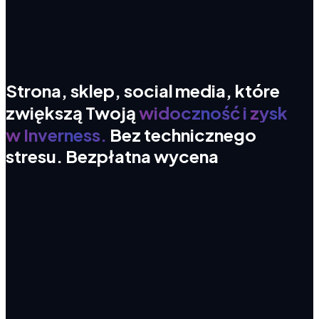
Strona,
sklep,
social
media,
które
zwiększą
Twoją
widoczność
i
zysk
w Inverness.
Bez
technicznego
stresu.
Bezpłatna
wycena