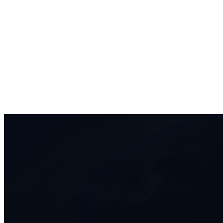
Start
Oferta
Portfolio
Baza wiedzy
FAQ
Bezpłatna wycena