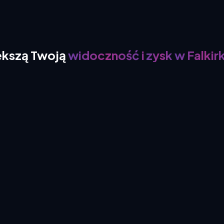
ększą
Twoją
widoczność
i
zysk
w Falkir