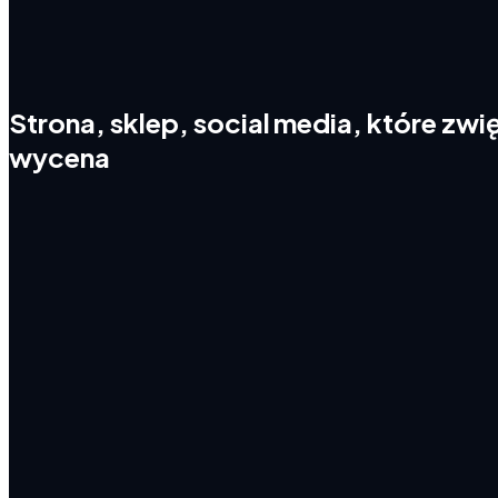
Strona,
sklep,
social
media,
które
zwi
wycena