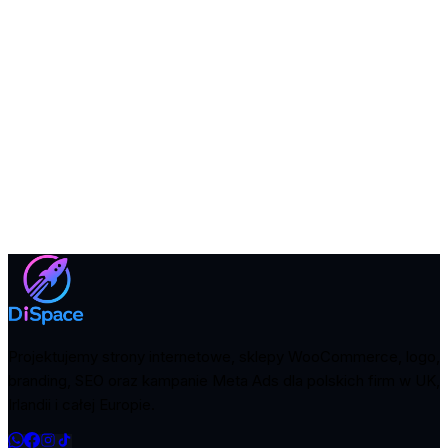
w formie komunikatu dostępnego w Serwisie.
W sprawach nieuregulowanych w niniejszej
Polityce prywatności obowiązują przepisy RODO i
przepisy prawa polskiego.
Masz pytania?
Skontaktuj się z nami - chętnie odpowiemy na wszystkie
wątpliwości.
Napisz wiadomość
Projektujemy strony internetowe, sklepy WooCommerce, logo,
branding, SEO oraz kampanie Meta Ads dla polskich firm w UK,
Irlandii i całej Europie.