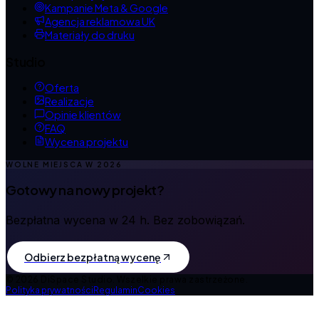
Kampanie Meta & Google
Agencja reklamowa UK
Materiały do druku
Studio
Oferta
Realizacje
Opinie klientów
FAQ
Wycena projektu
WOLNE MIEJSCA W
2026
Gotowy na nowy projekt?
Bezpłatna wycena w 24 h. Bez zobowiązań.
Odbierz bezpłatną wycenę
©
2026
DiSpace Studio.
Wszelkie prawa zastrzeżone.
Polityka prywatności
Regulamin
Cookies