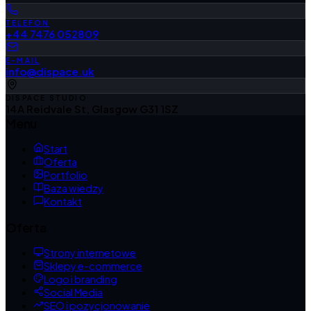
TELEFON
+44 7476 052809
E-MAIL
info@dispace.uk
DISPACE STUDIO
14A Reidvale St, Glasgow G31 1SZ
Menu
Start
Oferta
Portfolio
Baza wiedzy
Kontakt
Oferta
Strony internetowe
Sklepy e-commerce
Logo i branding
Social Media
SEO i pozycjonowanie