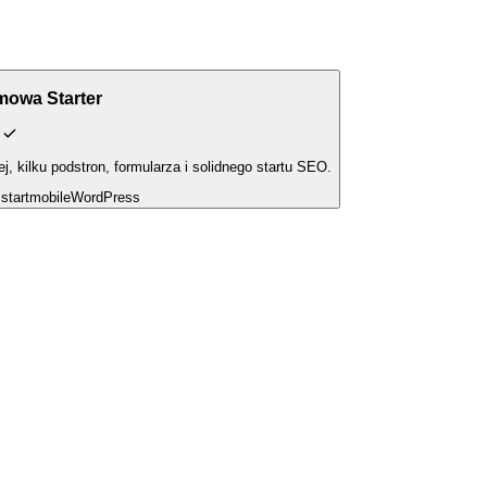
rmowa Starter
ej, kilku podstron, formularza i solidnego startu SEO.
start
mobile
WordPress