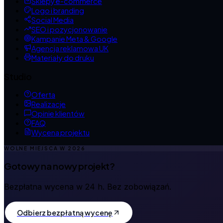
Sklepy e-commerce
Logo i branding
Social Media
SEO i pozycjonowanie
Kampanie Meta & Google
Agencja reklamowa UK
Materiały do druku
Studio
Oferta
Realizacje
Opinie klientów
FAQ
Wycena projektu
WOLNE MIEJSCA W
2026
Gotowy na nowy projekt?
Bezpłatna wycena w 24 h. Bez zobowiązań.
Odbierz bezpłatną wycenę