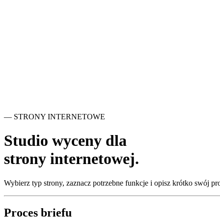
Start
Oferta
Portfolio
Baza wiedzy
FAQ
Bezpłatna wycena
— STRONY INTERNETOWE
Studio wyceny dla
strony
internetowej
.
Wybierz typ strony, zaznacz potrzebne funkcje i opisz krótko swój 
Proces briefu