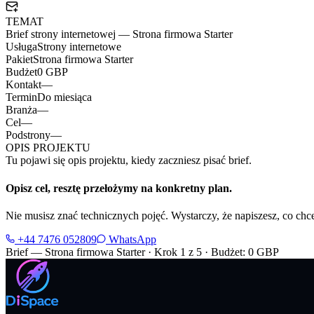
TEMAT
Brief strony internetowej —
Strona firmowa Starter
Usługa
Strony internetowe
Pakiet
Strona firmowa Starter
Budżet
0 GBP
Kontakt
—
Termin
Do miesiąca
Branża
—
Cel
—
Podstrony
—
OPIS PROJEKTU
Tu pojawi się opis projektu, kiedy zaczniesz pisać brief.
Opisz cel, resztę przełożymy na konkretny plan.
Nie musisz znać technicznych pojęć. Wystarczy, że napiszesz, co c
+44 7476 052809
WhatsApp
Brief — Strona firmowa Starter · Krok 1 z 5 · Budżet: 0 GBP