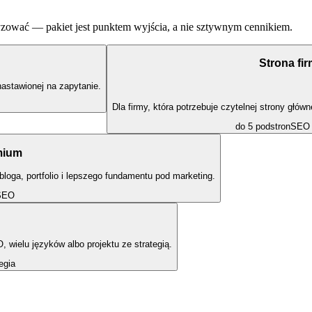
cyzować — pakiet jest punktem wyjścia, a nie sztywnym cennikiem.
Strona fi
nastawionej na zapytanie.
Dla firmy, która potrzebuje czytelnej strony główn
do 5 podstron
SEO 
mium
bloga, portfolio i lepszego fundamentu pod marketing.
SEO
 wielu języków albo projektu ze strategią.
egia