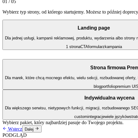
01 / 05
Wybierz typ strony, od którego startujemy. Możesz to później dopre
Landing page
Dla jednej usługi, kampanii reklamowej, produktu, wydarzenia albo strony 
1 strona
CTA
formularz
kampania
Strona firmowa Pre
Dla marek, które chcą mocnego efektu, wielu sekcji, rozbudowanej oferty, 
blog
portfolio
premium UI
Indywidualna wycena
Dla większego serwisu, nietypowych funkcji, migracji, rozbudowanego SEO,
custom
integracje
wiele języków
strat
Wybierz pakiet, który najbardziej pasuje do Twojego projektu.
Wstecz
Dalej
PODGLĄD