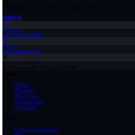
Projektujemy strony internetowe, sklepy WooCommerce, logo, bra
TELEFON
+44 7476 052809
E-MAIL
info@dispace.uk
DISPACE STUDIO
14A Reidvale St, Glasgow G31 1SZ
Menu
Start
Oferta
Portfolio
Baza wiedzy
Kontakt
Oferta
Strony internetowe