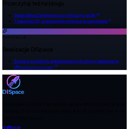
Przeczytaj też na blogu
Sklep WooCommerce czy Shopify w UK
7 błędów UX, przez które strona nie sprzedaje
PORTFOLIO
Realizacje DiSpace
Zobacz portfolio zrealizowanych stron i sklepów w
UK
Realizacje na żywo.
Projektujemy strony internetowe, sklepy WooCommerce, logo,
branding, SEO oraz kampanie Meta Ads dla polskich firm w UK,
Irlandii i całej Europie.