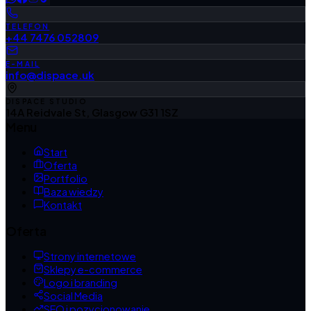
TELEFON
+44 7476 052809
E-MAIL
info@dispace.uk
DISPACE STUDIO
14A Reidvale St, Glasgow G31 1SZ
Menu
Start
Oferta
Portfolio
Baza wiedzy
Kontakt
Oferta
Strony internetowe
Sklepy e-commerce
Logo i branding
Social Media
SEO i pozycjonowanie