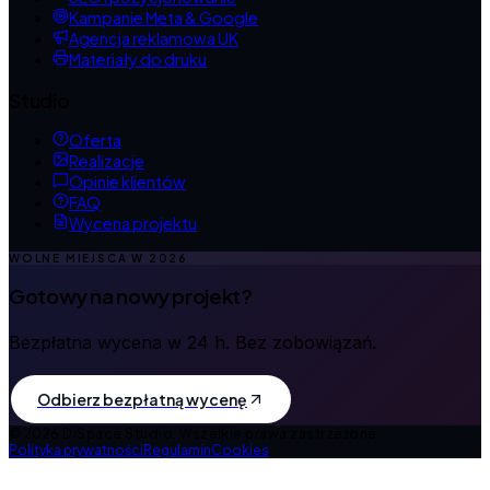
Kampanie Meta & Google
Agencja reklamowa UK
Materiały do druku
Studio
Oferta
Realizacje
Opinie klientów
FAQ
Wycena projektu
WOLNE MIEJSCA W
2026
Gotowy na nowy projekt?
Bezpłatna wycena w 24 h. Bez zobowiązań.
Odbierz bezpłatną wycenę
©
2026
DiSpace Studio.
Wszelkie prawa zastrzeżone.
Polityka prywatności
Regulamin
Cookies