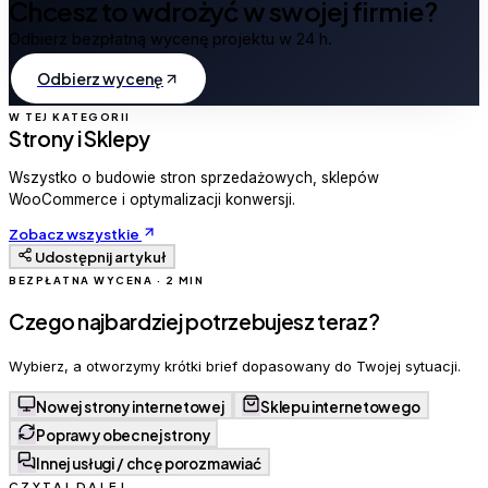
Chcesz to wdrożyć w swojej firmie?
Odbierz bezpłatną wycenę projektu w 24 h.
Odbierz wycenę
W TEJ KATEGORII
Strony i Sklepy
Wszystko o budowie stron sprzedażowych, sklepów
WooCommerce i optymalizacji konwersji.
Zobacz wszystkie
Udostępnij artykuł
BEZPŁATNA WYCENA · 2 MIN
Czego najbardziej potrzebujesz teraz?
Wybierz, a otworzymy krótki brief dopasowany do Twojej sytuacji.
Nowej strony internetowej
Sklepu internetowego
Poprawy obecnej strony
Innej usługi / chcę porozmawiać
CZYTAJ DALEJ