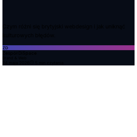
Czym różni się brytyjski webdesign i jak uniknąć
kulturowych błędów.
ZD
Zespół DiSpace
Brand & Web
24 maja 2026
5
min czytania