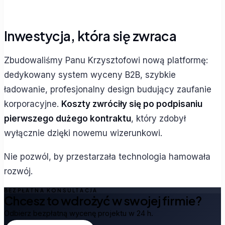
Inwestycja, która się zwraca
Zbudowaliśmy Panu Krzysztofowi nową platformę:
dedykowany system wyceny B2B, szybkie
ładowanie, profesjonalny design budujący zaufanie
korporacyjne.
Koszty zwróciły się po podpisaniu
pierwszego dużego kontraktu
, który zdobył
wyłącznie dzięki nowemu wizerunkowi.
Nie pozwól, by przestarzała technologia hamowała
rozwój.
BEZPŁATNA KONSULTACJA
Chcesz to wdrożyć w swojej firmie?
Odbierz bezpłatną wycenę projektu w 24 h.