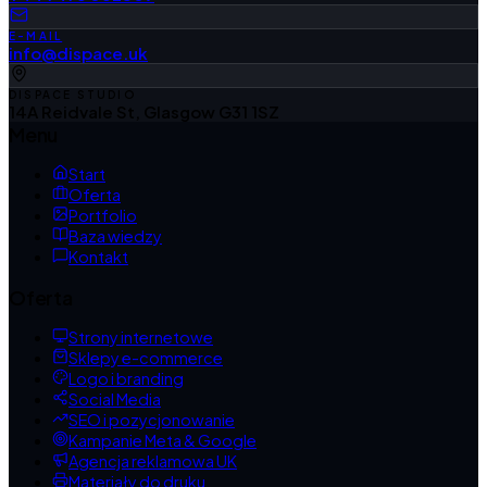
E-MAIL
info@dispace.uk
DISPACE STUDIO
14A Reidvale St, Glasgow G31 1SZ
Menu
Start
Oferta
Portfolio
Baza wiedzy
Kontakt
Oferta
Strony internetowe
Sklepy e-commerce
Logo i branding
Social Media
SEO i pozycjonowanie
Kampanie Meta & Google
Agencja reklamowa UK
Materiały do druku