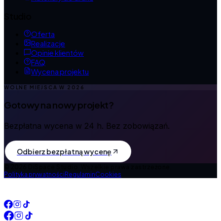
Studio
Oferta
Realizacje
Opinie klientów
FAQ
Wycena projektu
WOLNE MIEJSCA W
2026
Gotowy na nowy projekt?
Bezpłatna wycena w 24 h. Bez zobowiązań.
Odbierz bezpłatną wycenę
©
2026
DiSpace Studio.
Wszelkie prawa zastrzeżone.
Polityka prywatności
Regulamin
Cookies