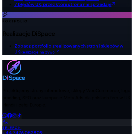
7 błędów UX, przez które strona nie sprzedaje
PORTFOLIO
Realizacje DiSpace
Zobacz portfolio zrealizowanych stron i sklepów w
UK
Realizacje na żywo.
Projektujemy strony internetowe, sklepy WooCommerce, logo,
branding, SEO oraz kampanie Meta Ads dla polskich firm w UK,
Irlandii i całej Europie.
TELEFON
+44 7476 052809