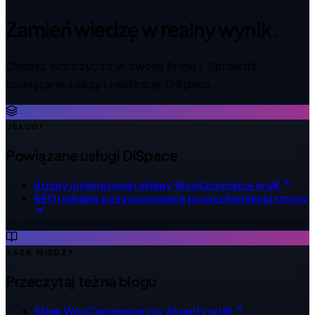
Zamień wiedzę w realny wynik.
Chcesz wdrożyć to w swojej firmie? Sprawdź
powiązane usługi i realizacje DiSpace.
USŁUGI
Powiązane usługi DiSpace
Strony internetowe i sklepy WooCommerce w UK
SEO i lokalne pozycjonowanie po uruchomieniu strony
BAZA WIEDZY
Przeczytaj też na blogu
Sklep WooCommerce czy Shopify w UK