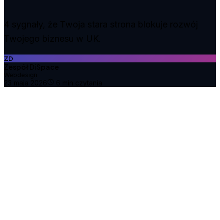
4 sygnały, że Twoja stara strona blokuje rozwój
Twojego biznesu w UK.
ZD
Zespół DiSpace
Webdesign
23 maja 2026
6
min czytania