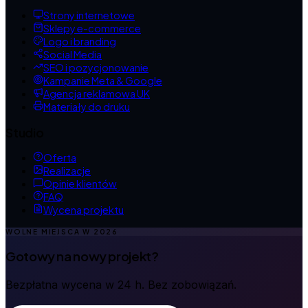
Strony internetowe
Sklepy e-commerce
Logo i branding
Social Media
SEO i pozycjonowanie
Kampanie Meta & Google
Agencja reklamowa UK
Materiały do druku
Studio
Oferta
Realizacje
Opinie klientów
FAQ
Wycena projektu
WOLNE MIEJSCA W
2026
Gotowy na nowy projekt?
Bezpłatna wycena w 24 h. Bez zobowiązań.