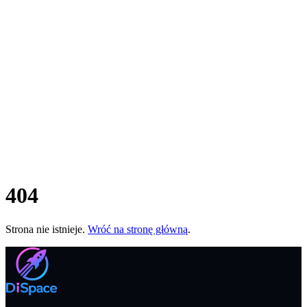
Start
Oferta
Portfolio
Baza wiedzy
FAQ
Kontakt
Bezpłatna wycena
404
Strona nie istnieje.
Wróć na stronę główną
.