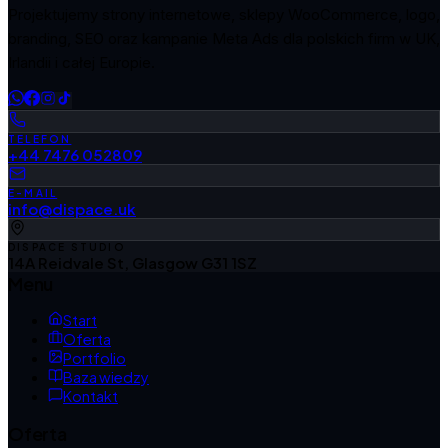
Projektujemy strony internetowe, sklepy WooCommerce, logo,
branding, SEO oraz kampanie Meta Ads dla polskich firm w UK,
Irlandii i całej Europie.
TELEFON
+44 7476 052809
E-MAIL
info@dispace.uk
DISPACE STUDIO
14A Reidvale St, Glasgow G31 1SZ
Menu
Start
Oferta
Portfolio
Baza wiedzy
Kontakt
Oferta